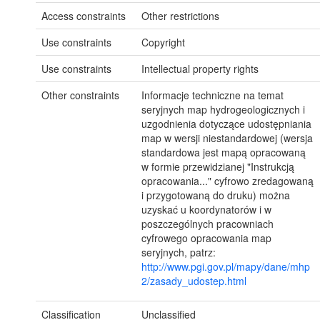
Access constraints
Other restrictions
Use constraints
Copyright
Use constraints
Intellectual property rights
Other constraints
Informacje techniczne na temat
seryjnych map hydrogeologicznych i
uzgodnienia dotyczące udostępniania
map w wersji niestandardowej (wersja
standardowa jest mapą opracowaną
w formie przewidzianej "Instrukcją
opracowania..." cyfrowo zredagowaną
i przygotowaną do druku) można
uzyskać u koordynatorów i w
poszczególnych pracowniach
cyfrowego opracowania map
seryjnych, patrz:
http://www.pgi.gov.pl/mapy/dane/mhp
2/zasady_udostep.html
Classification
Unclassified