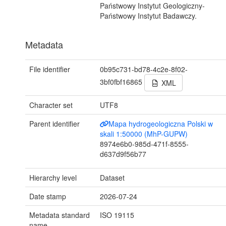
Państwowy Instytut Geologiczny-
Państwowy Instytut Badawczy.
Metadata
File identifier
0b95c731-bd78-4c2e-8f02-
3bf0fbf16865
XML
Character set
UTF8
Parent identifier
Mapa hydrogeologiczna Polski w
skali 1:50000 (MhP-GUPW)
8974e6b0-985d-471f-8555-
d637d9f56b77
Hierarchy level
Dataset
Date stamp
2026-07-24
Metadata standard
ISO 19115
name