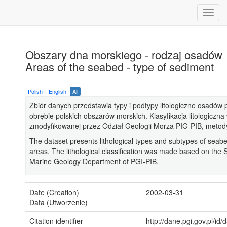
Obszary dna morskiego - rodzaj osadów
Areas of the seabed - type of sediment
Polish
English
All
Zbiór danych przedstawia typy i podtypy litologiczne osadó
obrębie polskich obszarów morskich. Klasyfikacja litologiczn
zmodyfikowanej przez Odział Geologii Morza PIG-PIB, metod
The dataset presents lithological types and subtypes of seab
areas. The lithological classification was made based on the
Marine Geology Department of PGI-PIB.
Date (Creation)
2002-03-31
Data (Utworzenie)
Citation identifier
http://dane.pgi.gov.pl/i