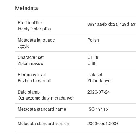
Metadata
File identifier
8691aaeb-dc2a-429d-a
Identyfikator pliku
Metadata language
Polish
Język
Character set
UTF8
Zbiór znaków
Utf8
Hierarchy level
Dataset
Poziom hierarchii
Zbiór danych
Date stamp
2026-07-24
Oznaczenie daty metadanych
Metadata standard name
ISO 19115
Metadata standard version
2003/cor.1:2006